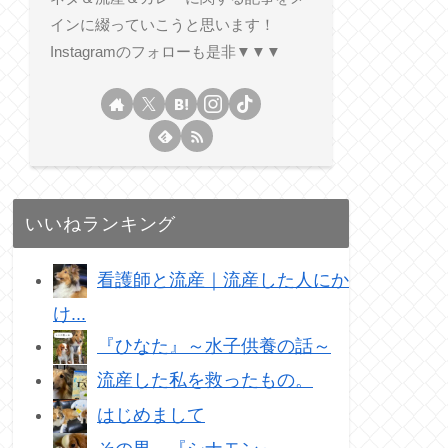
インに綴っていこうと思います！
Instagramのフォローも是非▼▼▼
いいねランキング
看護師と流産｜流産した人にか
け...
『ひなた』～水子供養の話～
流産した私を救ったもの。
はじめまして