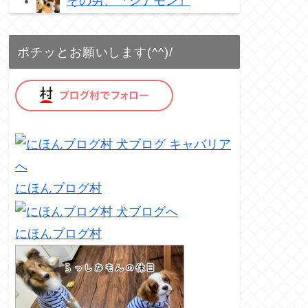
その男、『シナモン』
ポチッとお願いします(^^)/
にほんブログ村
にほんブログ村