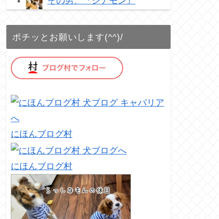
その男、『シナモン』
ポチッとお願いします(^^)/
にほんブログ村
にほんブログ村