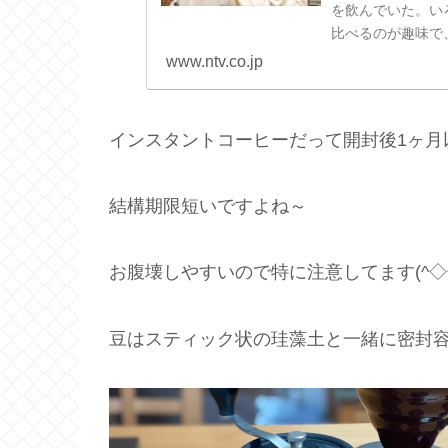
を飲んでいた。い
比べるのが趣味で
ある日、ブログに「
www.ntv.co.jp
インスタントコーヒーだって開封後1ヶ月
結構期限短いですよね～
お腹壊しやすいので特に注意してます(^◇^
豆はスティック状の珪藻土と一緒に密封