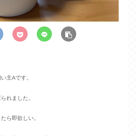
い主Aです。
駆られました。
ったら即欲しい。