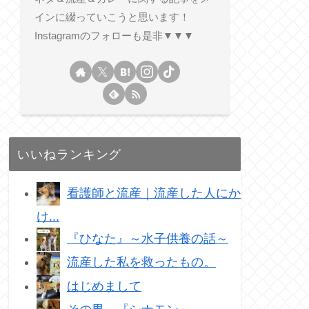
インに綴っていこうと思います！
Instagramのフォローも是非▼▼▼
いいねランキング
看護師と流産｜流産した人にか
け...
『ひなた』～水子供養の話～
流産した私を救ったもの。
はじめまして