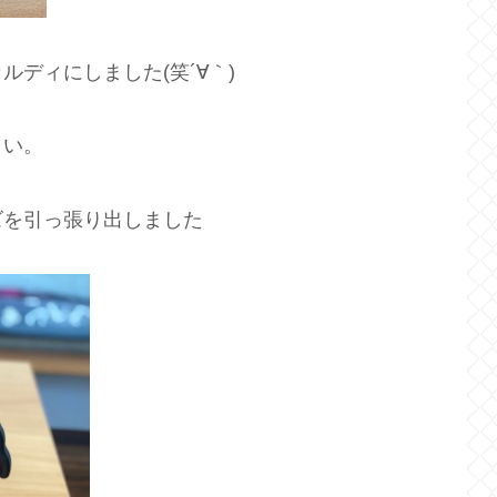
ディにしました(笑´∀｀)
よい。
ズを引っ張り出しました