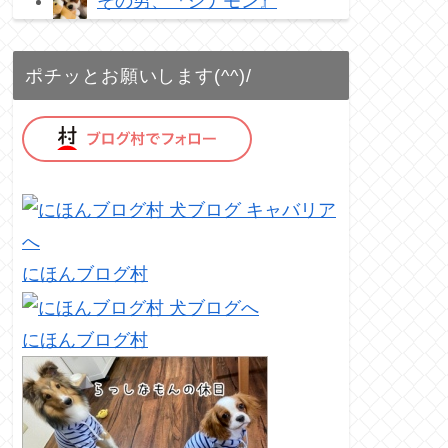
その男、『シナモン』
ポチッとお願いします(^^)/
にほんブログ村
にほんブログ村