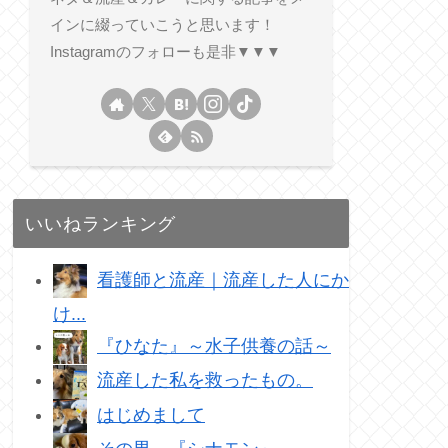
インに綴っていこうと思います！
Instagramのフォローも是非▼▼▼
いいねランキング
看護師と流産｜流産した人にか
け...
『ひなた』～水子供養の話～
流産した私を救ったもの。
はじめまして