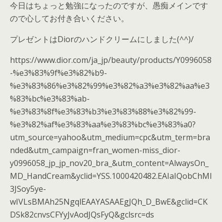
今日はちょっと勉強になったのですが、愚痴メインです
ので心してお付き合いください。
プレゼントはDiorのハンドクリームにしました(^^)/
https://www.dior.com/ja_jp/beauty/products/Y0996058
-%e3%83%9f%e3%82%b9-
%e3%83%86%e3%82%99%e3%82%a3%e3%82%aa%e3
%83%bc%e3%83%ab-
%e3%83%8f%e3%83%b3%e3%83%88%e3%82%99-
%e3%82%af%e3%83%aa%e3%83%bc%e3%83%a0?
utm_source=yahoo&utm_medium=cpc&utm_term=bra
nded&utm_campaign=fran_women-miss_dior-
y0996058_jp_jp_nov20_bra_&utm_content=AlwaysOn_
MD_HandCream&yclid=YSS.1000420482.EAIaIQobChMI
3JSoy5ye-
wIVLsBMAh25NgqlEAAYASAAEgJQh_D_BwE&gclid=CK
DSk82cnvsCFYyJvAodJQsFyQ&gclsrc=ds