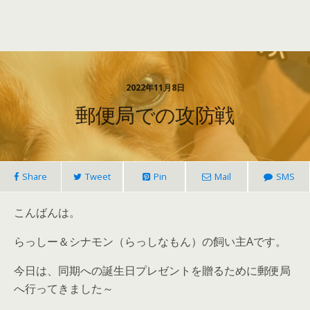
2022年11月8日
郵便局での攻防戦
Share
Tweet
Pin
Mail
SMS
こんばんは。
らっしー＆シナモン（らっしなもん）の飼い主Aです。
今日は、同期への誕生日プレゼントを贈るために郵便局
へ行ってきました～