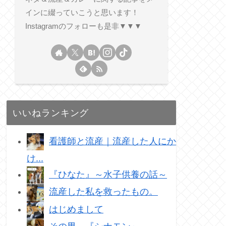
インに綴っていこうと思います！
Instagramのフォローも是非▼▼▼
いいねランキング
看護師と流産｜流産した人にか
け...
『ひなた』～水子供養の話～
流産した私を救ったもの。
はじめまして