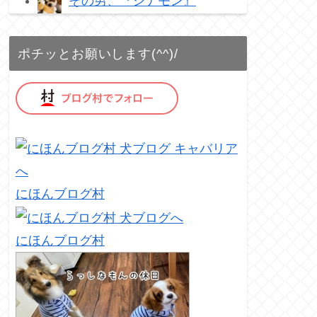
その男、『シナモン』
ポチッとお願いします(^^)/
にほんブログ村
にほんブログ村