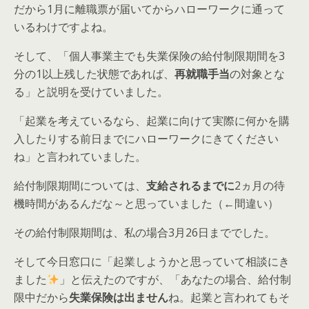
だから1月に離職票が届いてからハローワークに通って
いるわけですよね。
そして、「
個人事業主でも失業保険の給付
制限
期間を3
分の1以上残した状態であれば、
再就職手当
の対象とな
る
」と説明を受けていました。
「起業を考えているなら、起業に向けて実際に何かを購
入したりする前日までにハローワークにきてください
ね」と言われていました。
給付制限期間については、
支給されるまでに
2ヵ月の待
機時間があるんだな～と思っていました（←間違い）
その給付制限期間は、私の場合3月26日まででした。
そして今日窓口に「起業しようかと思っていて相談にき
ました
」と伝えたのですが、「あなたの場合、給付制
限中だから
失業保険は出ません
ね。起業と言われてもそ