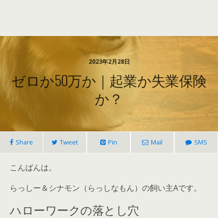
2023年2月28日
ゼロか50万か｜起業か失業保険
か？
Share
Tweet
Pin
Mail
SMS
こんばんは。
らっしー＆シナモン（らっしなもん）の飼い主Aです。
ハローワークの落とし穴