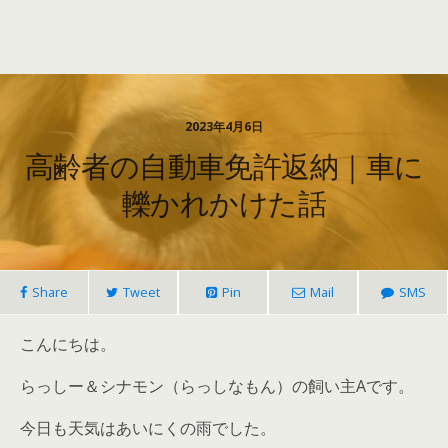
2023年4月6日
高齢者の自動車免許返納｜車に
轢かれかけた話
Share
Tweet
Pin
Mail
SMS
こんにちは。
らっしー＆シナモン（らっしなもん）の飼い主Aです。
今日も天気はあいにくの雨でした。