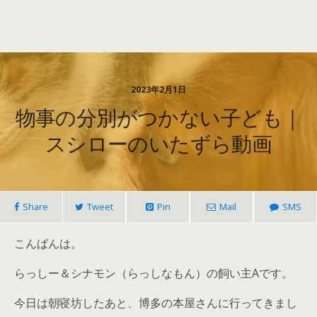
2023年2月1日
物事の分別がつかない子ども｜
スシローのいたずら動画
Share
Tweet
Pin
Mail
SMS
こんばんは。
らっしー＆シナモン（らっしなもん）の飼い主Aです。
今日は朝寝坊したあと、博多の本屋さんに行ってきまし