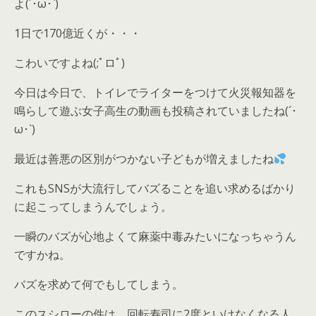
よ(´･ω･`)
1日で170億近くが・・・
こわいですよね(;ﾟロﾟ)
今日は今日で、トイレでライターをつけて火災報知器を
鳴らして遊ぶ女子高生の動画も投稿されていましたね(´･
ω･`)
最近は善悪の区別がつかない子どもが増えましたね
これもSNSが大流行してバズることを追い求めるばかり
に起こってしまうんでしょう。
一瞬のバズが心地よくて麻薬中毒みたいになっちゃうん
ですかね。
バズを求めて何でもしてしまう。
このスシローの件は、回転寿司に2度といけなくなる人