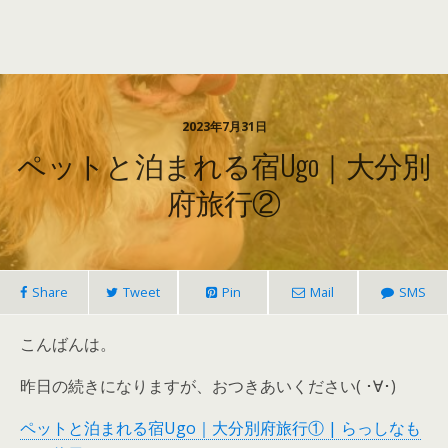
2023年7月31日
ペットと泊まれる宿Ugo｜大分別
府旅行②
Share
Tweet
Pin
Mail
SMS
こんばんは。
昨日の続きになりますが、おつきあいください( ･∀･)
ペットと泊まれる宿Ugo｜大分別府旅行① | らっしなも