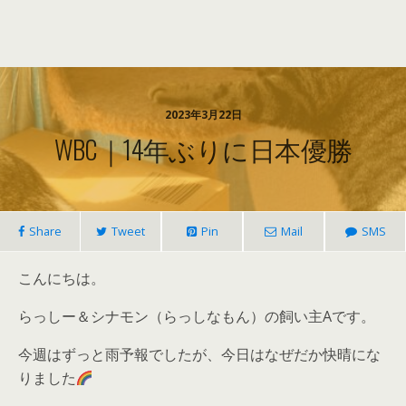
2023年3月22日
WBC｜14年ぶりに日本優勝
Share
Tweet
Pin
Mail
SMS
こんにちは。
らっしー＆シナモン（らっしなもん）の飼い主Aです。
今週はずっと雨予報でしたが、今日はなぜだか快晴にな
りました