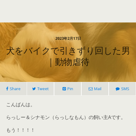
2023年2月17日
犬をバイクで引きずり回した男
｜動物虐待
Share
Tweet
Pin
Mail
SMS
こんばんは。
らっしー＆シナモン（らっしなもん）の飼い主Aです。
もう！！！！