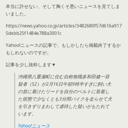
本当に許せない、そして胸くそ悪いニュースを見てしま
いました。
https://news.yahoo.co.jp/articles/3482680f57d616a917
5debb25f1484e788a3001c
Yahoo!ニュースの記事で、もしかしたら掲載終了するか
もしれないのですが。
記事を少し抜粋します▼
沖縄県八重瀬町に住む自称無職多和田健一容
疑者（52）が2月16日午前9時半すぎに飼い犬
の首に着けたリードを自分のベルトに装着し
た状態で少なくとも3分間バイクを走らせて犬
を引きずりまわして虐待した疑いがもたれて
います。
Yahoo!ニュース