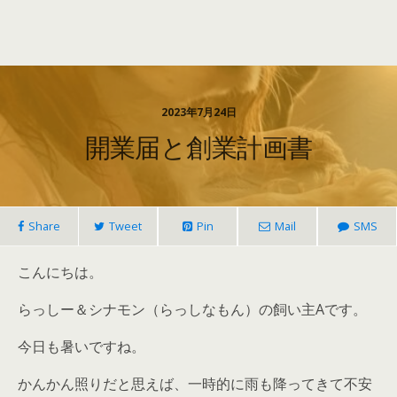
2023年7月24日
開業届と創業計画書
Share
Tweet
Pin
Mail
SMS
こんにちは。
らっしー＆シナモン（らっしなもん）の飼い主Aです。
今日も暑いですね。
かんかん照りだと思えば、一時的に雨も降ってきて不安