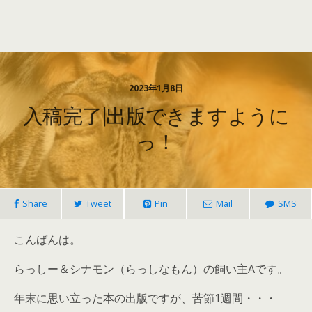
2023年1月8日
入稿完了|出版できますように
っ！
Share
Tweet
Pin
Mail
SMS
こんばんは。
らっしー＆シナモン（らっしなもん）の飼い主Aです。
年末に思い立った本の出版ですが、苦節1週間・・・