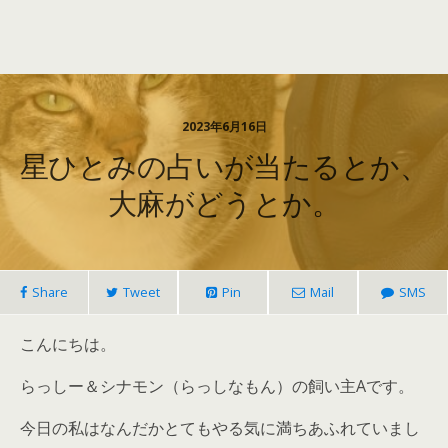
2023年6月16日
星ひとみの占いが当たるとか、
大麻がどうとか。
Share
Tweet
Pin
Mail
SMS
こんにちは。
らっしー＆シナモン（らっしなもん）の飼い主Aです。
今日の私はなんだかとてもやる気に満ちあふれていまし