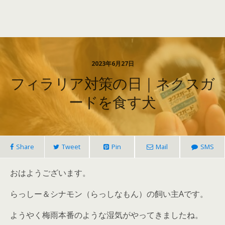
2023年6月27日
フィラリア対策の日｜ネクスガ
ードを食す犬
Share
Tweet
Pin
Mail
SMS
おはようございます。
らっしー＆シナモン（らっしなもん）の飼い主Aです。
ようやく梅雨本番のような湿気がやってきましたね。