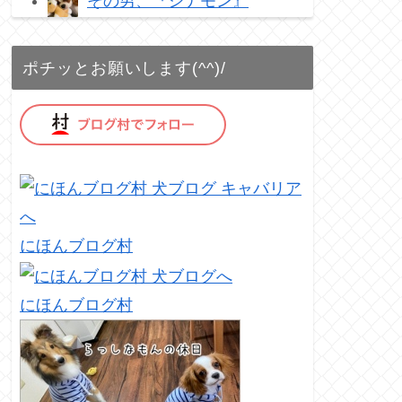
その男、『シナモン』
ポチッとお願いします(^^)/
にほんブログ村
にほんブログ村