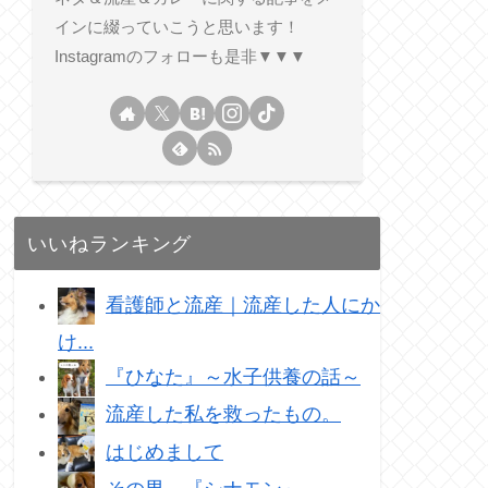
インに綴っていこうと思います！
Instagramのフォローも是非▼▼▼
いいねランキング
看護師と流産｜流産した人にか
け...
『ひなた』～水子供養の話～
流産した私を救ったもの。
はじめまして