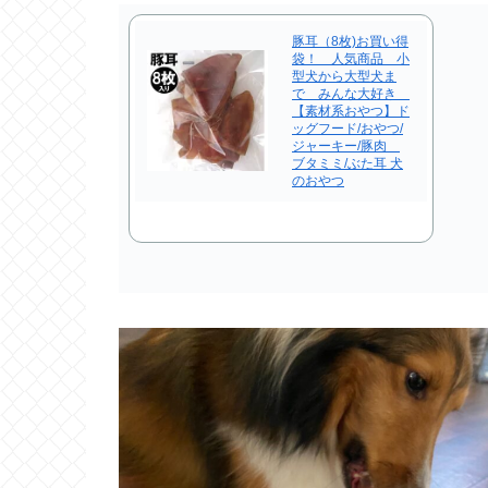
豚耳（8枚)お買い得
袋！ 人気商品 小
型犬から大型犬ま
で みんな大好き
【素材系おやつ】ド
ッグフード/おやつ/
ジャーキー/豚肉
ブタミミ/ぶた耳 犬
のおやつ