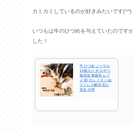
カミカミしているのが好きみたいです(^^)
いつもは牛のひづめを与えていたのです
した！
牛 ひづめ ノーマル
10個入り 犬 おやつ
無添加 無着色 ヒヅ
メ 蹄 ガム イヌ いぬ
ストレス解消 安心
安全 犬用