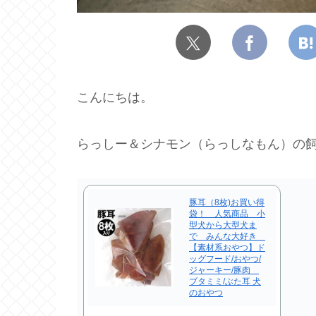
こんにちは。
らっしー＆シナモン（らっしなもん）の飼
豚耳（8枚)お買い得
袋！ 人気商品 小
型犬から大型犬ま
で みんな大好き
【素材系おやつ】ド
ッグフード/おやつ/
ジャーキー/豚肉
ブタミミ/ぶた耳 犬
のおやつ