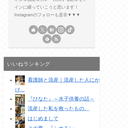
インに綴っていこうと思います！
Instagramのフォローも是非▼▼▼
いいねランキング
看護師と流産｜流産した人にか
け...
『ひなた』～水子供養の話～
流産した私を救ったもの。
はじめまして