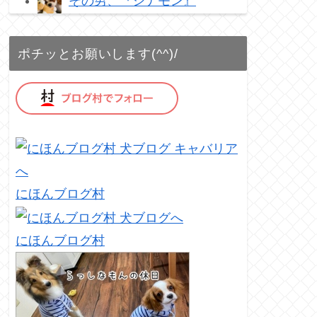
その男、『シナモン』
ポチッとお願いします(^^)/
にほんブログ村
にほんブログ村