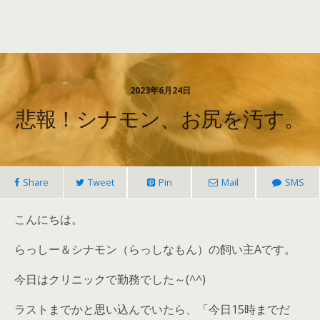
2023年6月24日
悲報！シナモン、お尻を汚す。
Share
Tweet
Pin
Mail
SMS
こんにちは。
らっしー＆シナモン（らっしなもん）の飼い主Aです。
今日はクリニックで勤務でした～(^^)
ラストまでかと思い込んでいたら、「今日15時までだ