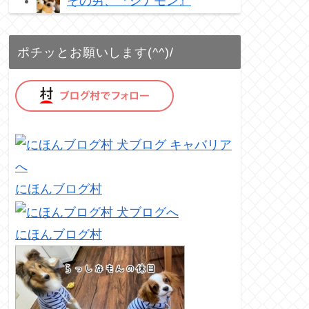
その男、『シナモン』
ポチッとお願いします(^^)/
にほんブログ村
にほんブログ村