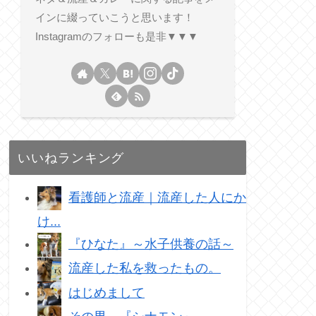
インに綴っていこうと思います！
Instagramのフォローも是非▼▼▼
いいねランキング
看護師と流産｜流産した人にか
け...
『ひなた』～水子供養の話～
流産した私を救ったもの。
はじめまして