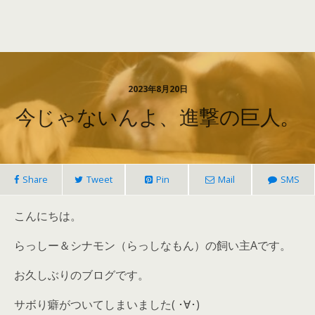
2023年8月20日
今じゃないんよ、進撃の巨人。
Share
Tweet
Pin
Mail
SMS
こんにちは。
らっしー＆シナモン（らっしなもん）の飼い主Aです。
お久しぶりのブログです。
サボり癖がついてしまいました( ･∀･)