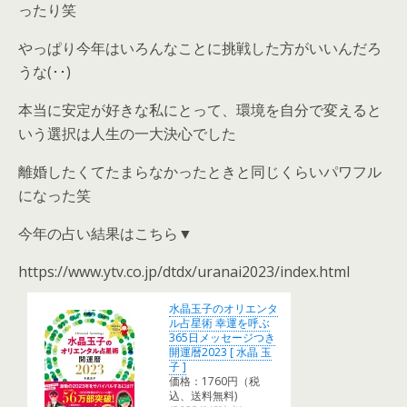
ったり笑
やっぱり今年はいろんなことに挑戦した方がいいんだろ
うな(･･)
本当に安定が好きな私にとって、環境を自分で変えると
いう選択は人生の一大決心でした
離婚したくてたまらなかったときと同じくらいパワフル
になった笑
今年の占い結果はこちら▼
https://www.ytv.co.jp/dtdx/uranai2023/index.html
水晶玉子のオリエンタ
ル占星術 幸運を呼ぶ
365日メッセージつき
開運暦2023 [ 水晶 玉
子 ]
価格：1760円（税
込、送料無料)