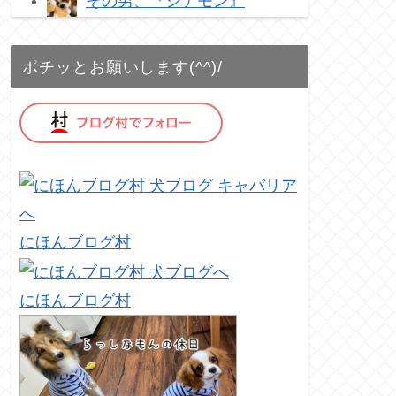
その男、『シナモン』
ポチッとお願いします(^^)/
にほんブログ村
にほんブログ村