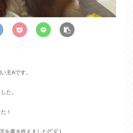
い主Aです。
ました。
した！
字を書き終えました(*ﾟﾛﾟ)