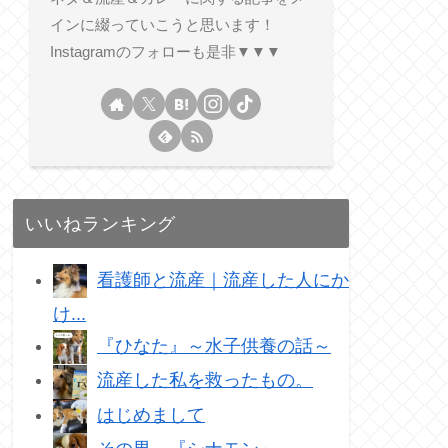
インに綴っていこうと思います！
Instagramのフォローも是非▼▼▼
いいねランキング
看護師と流産｜流産した人にか
け...
『ひなた』～水子供養の話～
流産した私を救ったもの。
はじめまして