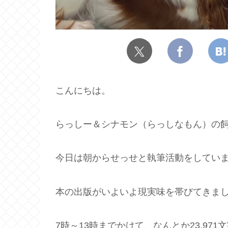
こんにちは。
らっしー＆シナモン（らっしなもん）の飼
今日は朝からせっせと執筆活動をしてい
本の出版がいよいよ現実味を帯びてきま
7時～13時までかけて、なんとか23,971文