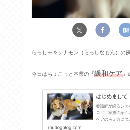
らっしー＆シナモン（らっしなもん）の飼
緩和ケア
今日はちょこっと本業の『
』
はじめまして
看護師が綴るシェ
ログ。家族の紹介
ケアの考え方につ
inudogblog.com