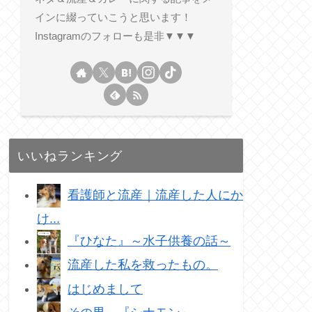
インに綴っていこうと思います！
Instagramのフォローも是非▼▼▼
いいねランキング
看護師と流産｜流産した人にか
け...
『ひなた』～水子供養の話～
流産した私を救ったもの。
はじめまして