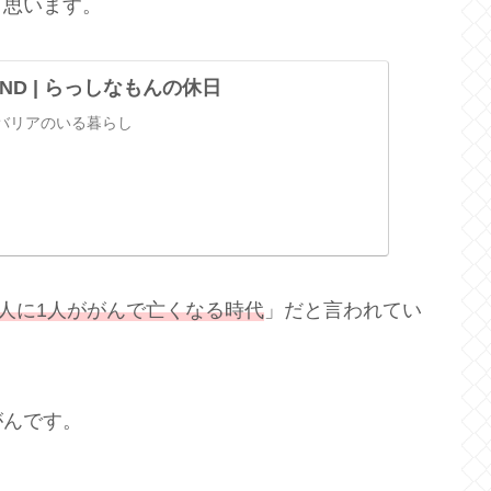
と思います。
OUND | らっしなもんの休日
バリアのいる暮らし
3人に1人ががんで
亡くなる
時代
」だと言われてい
がんです。