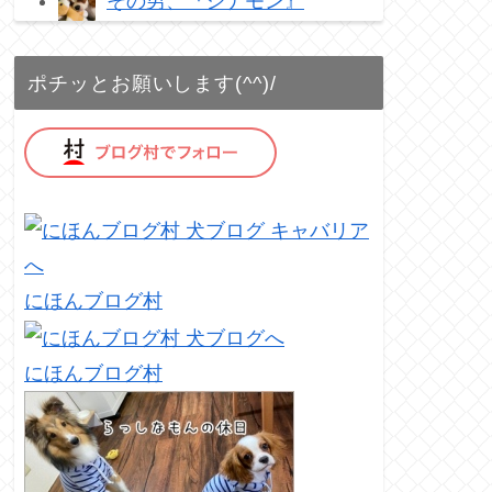
その男、『シナモン』
ポチッとお願いします(^^)/
にほんブログ村
にほんブログ村