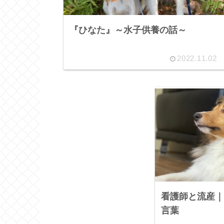
『ひなた』～水子供養の話～
2022.11.02
看護師と流産｜
言葉