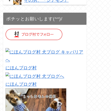
その男、『シナモン』
ポチッとお願いします(^^)/
にほんブログ村
にほんブログ村