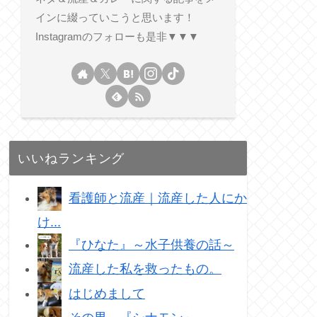
インに綴っていこうと思います！
Instagramのフォローも是非▼▼▼
いいねランキング
看護師と流産｜流産した人にか
け...
『ひなた』～水子供養の話～
流産した私を救ったもの。
はじめまして