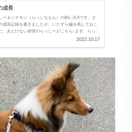
の成長
しー＆シナモン（らっしなもん）の飼い主Aです。さ
の成長記録を書きましたが、いたずら編を残しておこ
だ、あどけない表情のらっしーがこちら↓まず、らっし
やっていた遊びが、『壁喰い』...
2022.10.17