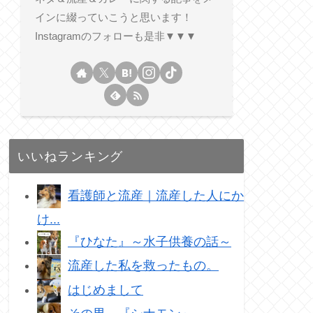
インに綴っていこうと思います！
Instagramのフォローも是非▼▼▼
いいねランキング
看護師と流産｜流産した人にか
け...
『ひなた』～水子供養の話～
流産した私を救ったもの。
はじめまして