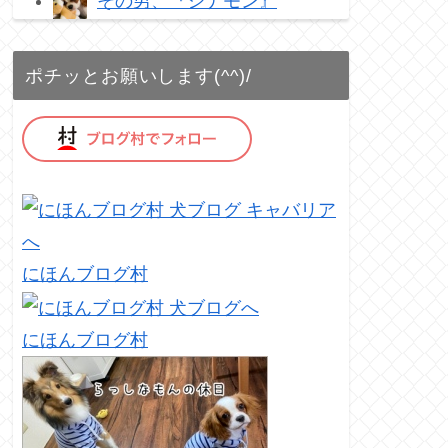
その男、『シナモン』
ポチッとお願いします(^^)/
にほんブログ村
にほんブログ村