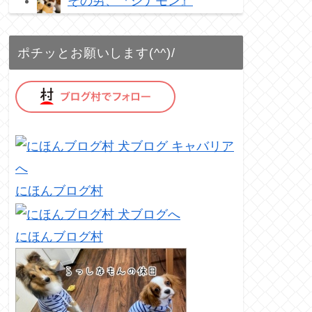
その男、『シナモン』
ポチッとお願いします(^^)/
にほんブログ村
にほんブログ村