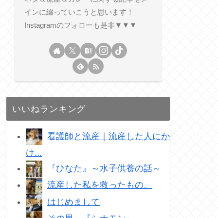
インに綴っていこうと思います！
Instagramのフォローも是非▼▼▼
いいねランキング
看護師と流産｜流産した人にか
け...
『ひなた』～水子供養の話～
流産した私を救ったもの。
はじめまして