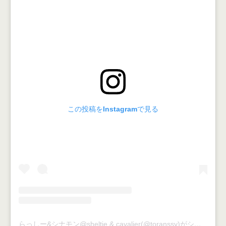
この投稿をInstagramで見る
らっしー&シナモン@sheltie & cavalier(@toranssy)がシェアした投稿