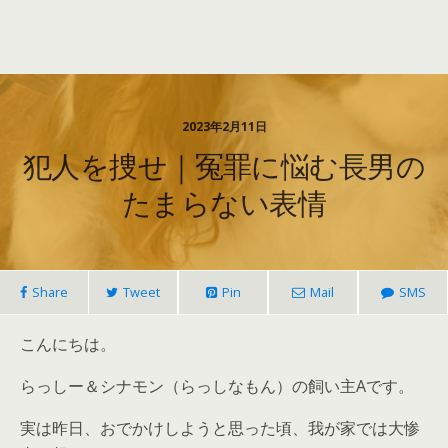
2023年2月11日
犯人を捜せ｜冤罪に悩む長男の
たまらない表情
Share
Tweet
Pin
Mail
SMS
こんにちは。
らっしー＆シナモン（らっしなもん）の飼い主Aです。
実は昨日、おでかけしようと思った頃、我が家では大惨