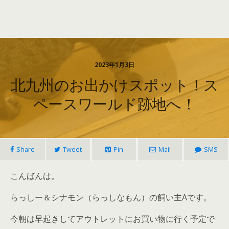
2023年1月3日
北九州のお出かけスポット！ス
ペースワールド跡地へ！
Share
Tweet
Pin
Mail
SMS
こんばんは。
らっしー＆シナモン（らっしなもん）の飼い主Aです。
今朝は早起きしてアウトレットにお買い物に行く予定で