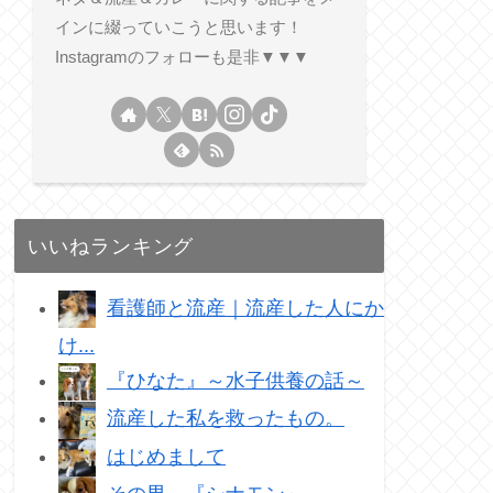
インに綴っていこうと思います！
Instagramのフォローも是非▼▼▼
いいねランキング
看護師と流産｜流産した人にか
け...
『ひなた』～水子供養の話～
流産した私を救ったもの。
はじめまして