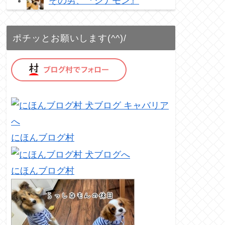
その男、『シナモン』
ポチッとお願いします(^^)/
にほんブログ村
にほんブログ村