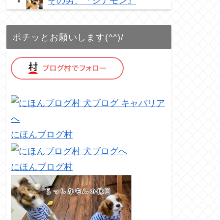
その男、『シナモン』
ポチッとお願いします(^^)/
にほんブログ村
にほんブログ村