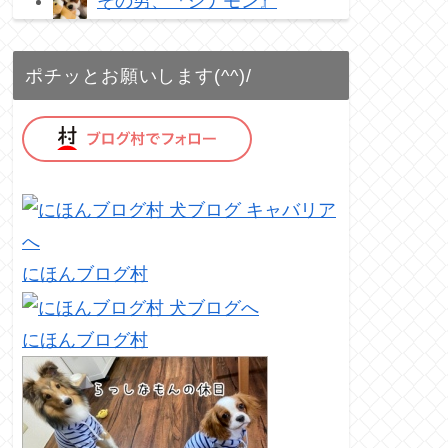
その男、『シナモン』
ポチッとお願いします(^^)/
にほんブログ村
にほんブログ村