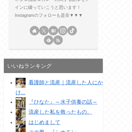
インに綴っていこうと思います！
Instagramのフォローも是非▼▼▼
いいねランキング
看護師と流産｜流産した人にか
け...
『ひなた』～水子供養の話～
流産した私を救ったもの。
はじめまして