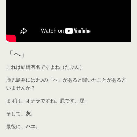
「へ」
これは結構有名ですよね（たぶん）
鹿児島弁には3つの「へ」がある
と聞いたことがある方
いませんか？
まずは、
オナラ
ですね。屁です、屁。
そして、
灰
。
最後に、
ハエ
。