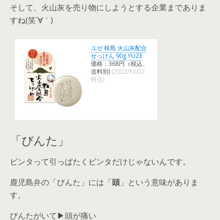
そして、火山灰を売り物にしようとする企業までありま
すね(笑´∀｀)
ユゼ 桜島 火山灰配合
せっけん 90g YUZE
価格：368円（税込、
送料別)
(2022/12/22
時点)
「びんた」
ビンタって引っぱたくビンタだけじゃないんです。
鹿児島弁の「びんた」には「
頭
」という意味がありま
す。
びんたがいて▶頭が痛い