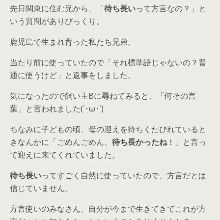
先日関東に住む兄から、「
待ち長い
って方言なの？」と
いう質問がありびっくり。
鹿児島で生まれ育った私たち兄弟。
当たり前に使っていたので「それ標準語じゃないの？普
通に使うけど」と返事をしました。
気になったので飼い主Bに尋ねてみると、「何その言
葉」と言われました(´･ω･`)
ちなみに子どもの頃、母の迎えを待ちくたびれていると
きなんかに「ごめんごめん、
待ち長かったね
！」と言っ
て迎えに来てくれていました。
待ち長い
ってすごく自然に使っていたので、方言だとは
信じていません。
方言使いのみなさん、自分が今まで生きてきてこれが方