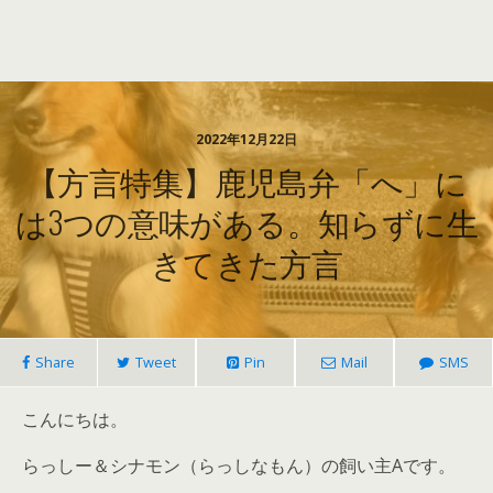
2022年12月22日
【方言特集】鹿児島弁「へ」に
は3つの意味がある。知らずに生
きてきた方言
Share
Tweet
Pin
Mail
SMS
こんにちは。
らっしー＆シナモン（らっしなもん）の飼い主Aです。