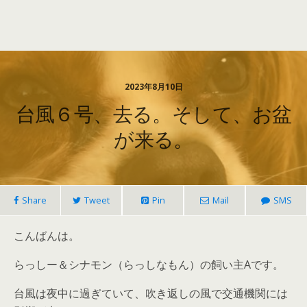
2023年8月10日
台風６号、去る。そして、お盆
が来る。
Share
Tweet
Pin
Mail
SMS
こんばんは。
らっしー＆シナモン（らっしなもん）の飼い主Aです。
台風は夜中に過ぎていて、吹き返しの風で交通機関には