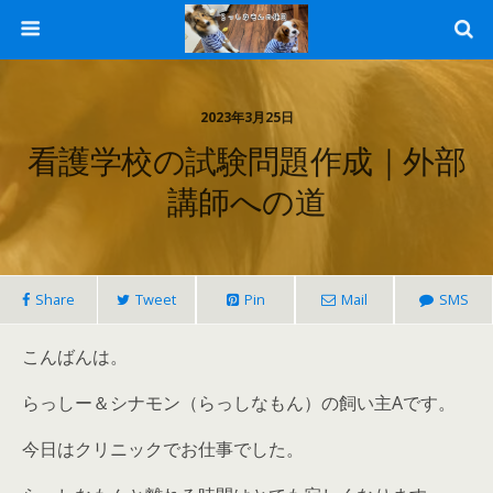
2023年3月25日
看護学校の試験問題作成｜外部
講師への道
Share
Tweet
Pin
Mail
SMS
こんばんは。
らっしー＆シナモン（らっしなもん）の飼い主Aです。
今日はクリニックでお仕事でした。