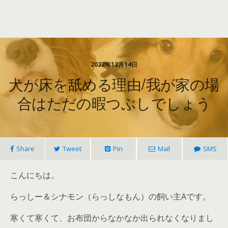
2022年12月14日
犬が床を舐める理由/我が家の場
合はただの暇つぶしでしょう
Share
Tweet
Pin
Mail
SMS
こんにちは。
らっしー＆シナモン（らっしなもん）の飼い主Aです。
寒くて寒くて、お布団からなかなか出られなくなりまし