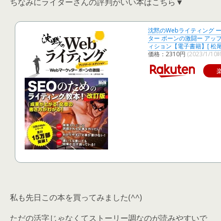
ちなみにライターさんの評判がいい本はこちら▼
沈黙のWebライティング 
ター ボーンの激闘ー アッ
ィション【電子書籍】[ 松尾 
価格：2310円
(2023/1/10
私も先日この本を買ってみました(^^)
ただの活字じゃなくてストーリー調なのが読みやすいで