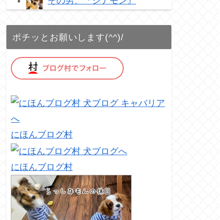
その男、『シナモン』
ポチッとお願いします(^^)/
にほんブログ村
にほんブログ村