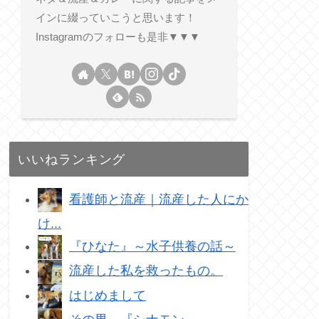
インに綴っていこうと思います！
Instagramのフォローも是非▼▼▼
いいねランキング
看護師と流産｜流産した人にか
け...
『ひなた』～水子供養の話～
流産した私を救ったもの。
はじめまして