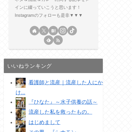
インに綴っていこうと思います！
Instagramのフォローも是非▼▼▼
いいねランキング
看護師と流産｜流産した人にか
け...
『ひなた』～水子供養の話～
流産した私を救ったもの。
はじめまして