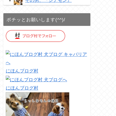
その男、『シナモン』
ポチッとお願いします(^^)/
にほんブログ村
にほんブログ村