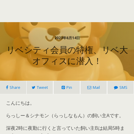
2023年6月14日
リベシティ会員の特権、リベ大
オフィスに潜入！
Share
Tweet
Pin
Mail
SMS
こんにちは。
らっしー＆シナモン（らっしなもん）の飼い主Aです。
深夜2時に夜勤に行くと言っていた飼い主Bは結局5時ま