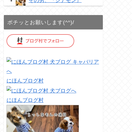
その男、『シナモン』
ポチッとお願いします(^^)/
にほんブログ村
にほんブログ村