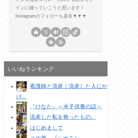
インに綴っていこうと思います！
Instagramのフォローも是非▼▼▼
いいねランキング
看護師と流産｜流産した人にか
け...
『ひなた』～水子供養の話～
流産した私を救ったもの。
はじめまして